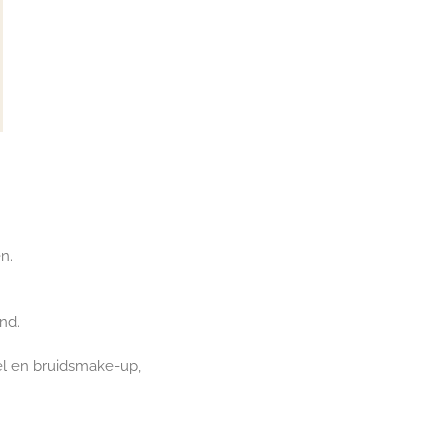
n.
and.
sel en bruidsmake-up,