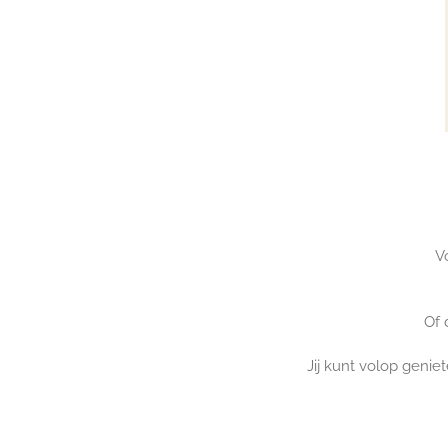
V
Of 
Jij kunt volop genie