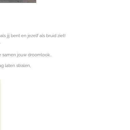
s jij bent en jezelf als bruid ziet!
.
we samen jouw droomlook..
g laten stralen,