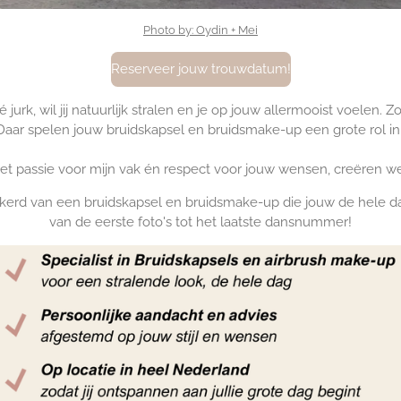
Photo by: Oydin + Mei
Reserveer jouw trouwdatum!
urk, wil jij natuurlijk stralen en je op jouw allermooist voelen. Zoal
Daar spelen jouw bruidskapsel en bruidsmake-up een grote rol in
. Met passie voor mijn vak én respect voor jouw wensen, creëren 
ekerd van een bruidskapsel en bruidsmake-up die jouw de hele da
van de eerste foto's tot het laatste dansnummer!