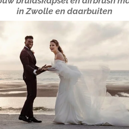
jouw bruidskapsel en
airbrush m
in Zwolle en daarbuiten